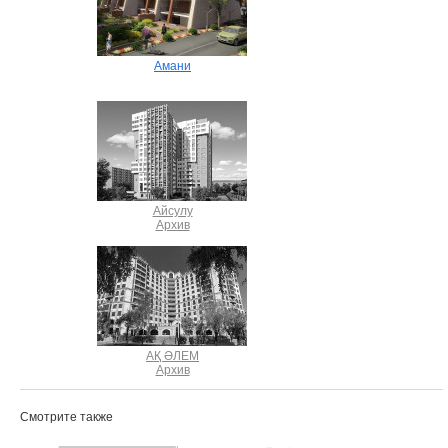
Амани
Айсулу
Архив
АҚ ӘЛЕМ
Архив
Смотрите также