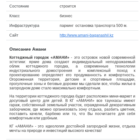
Состояние
строится
Объявления
Класс
бизнес
Кабинет
Инфраструктура
паркинг остановка транспорта 500 м.
Сайт
http://www.amani-baganashil.kz
Описание Амани
Коттеджный городок «АМАНИ»
- это островок новой современной
эстетики: яркие дома создают индивидуальный неподражаемый
облик коттеджного городка, а современные технологии
индустриального домостроения и комплексный поход к
проектированию определяет его продуманность и комфортность.
Огороженная территория, детские и спортивные площадки,
прогулочные зоны и беговые дорожки мы сделали все, чтобы жилье в
загородном доме стало максимально комфортным.
На территории коттеджного городка будет расположен мини-маркет и
досуговый центр для детей. В КГ «АМАНИ» все таунхасы имеют
гараж, собственный земельный участок, огражденный декоративным
заборчиком, где можно организовать зону отдыха, разбить цветник,
поставить качели, барбекю или то, что Вы посчитаете для себя
комфортным или удобным.
КГ «АМАНИ» - это идеология достойной загородной жизни, отдыха
мечты на природе и инвестиций высокого качества!