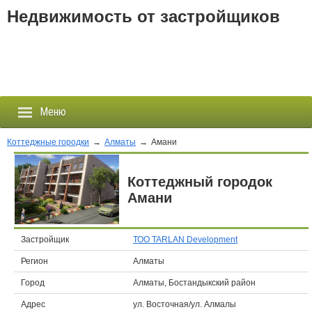
Недвижимость от застройщиков
Меню
Коттеджные городки
→
Алматы
→
Амани
Застройщики
Коттеджный городок
Амани
Новостройки
Новости
Застройщик
ТОО TARLAN Development
Регион
Алматы
События
Город
Алматы, Бостандыкский район
Агентства
Адрес
ул. Восточная/ул. Алмалы