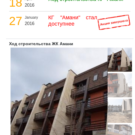
18
2016
27
КГ "Амани" стал
January
2016
доступнее
Ход строительства ЖК Амани