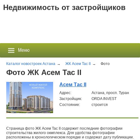
Недвижимость от застройщиков
Меню
Каталог новостроек Астана
→
ЖК Асем Тас II
→
Фото
Фото ЖК Асем Тас II
Застройщики
Асем Тас II
Aдрес:
Астана, просп. Туран
Новостройки
Застройщик:
ORDA INVEST
Состояние:
строится
Новости
События
Страница фото ЖК Асем Тас II содержит последние фотографии
строительства жилого окмплекса. Для удобства фотографии
Агентства
расположены в хронологическом порядке и содержат дату публикации.