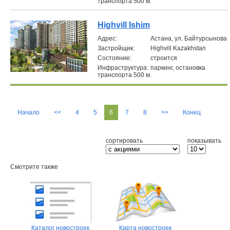
транспорта 500 м.
Highvill Ishim
Aдрес:
Астана, ул. Байтурсынова
Застройщик:
Highvill Kazakhstan
Состояние:
строится
Инфраструктура:
паркинг, остановка
транспорта 500 м.
Начало
<<
4
5
6
7
8
>>
Конец
сортировать
показывать
Смотрите также
Каталог новостроек
Карта новостроек