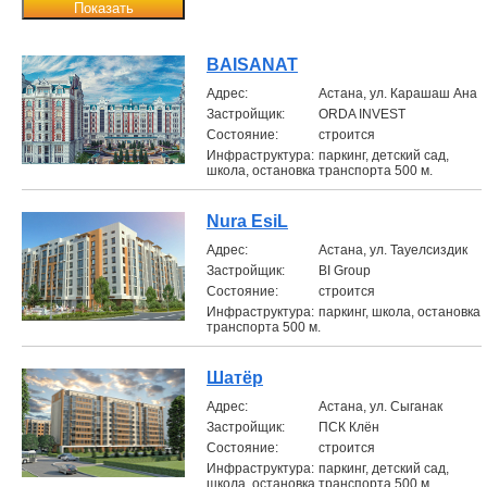
Показать
Объявления
BAISANAT
Кабинет
Aдрес:
Астана, ул. Карашаш Ана
Застройщик:
ORDA INVEST
Состояние:
строится
Инфраструктура:
паркинг, детский сад,
школа, остановка транспорта 500 м.
Nura EsiL
Aдрес:
Астана, ул. Тауелсиздик
Застройщик:
BI Group
Состояние:
строится
Инфраструктура:
паркинг, школа, остановка
транспорта 500 м.
Шатёр
Aдрес:
Астана, ул. Сыганак
Застройщик:
ПCК Клён
Состояние:
строится
Инфраструктура:
паркинг, детский сад,
школа, остановка транспорта 500 м.