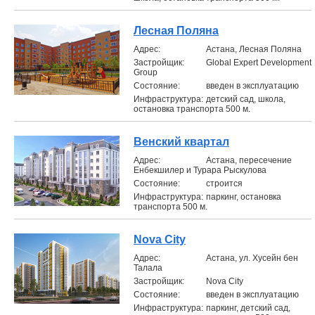
Лесная Поляна
Aдрес:
Астана, Лесная Поляна
Застройщик:
Global Expert Development
Group
Состояние:
введен в эксплуатацию
Инфраструктура:
детский сад, школа,
остановка транспорта 500 м.
Венский квартал
Aдрес:
Астана, пересечение
Енбекшилер и Турара Рыскулова
Состояние:
строится
Инфраструктура:
паркинг, остановка
транспорта 500 м.
Nova Сity
Aдрес:
Астана, ул. Хусейн бен
Талала
Застройщик:
Nova City
Состояние:
введен в эксплуатацию
Инфраструктура:
паркинг, детский сад,