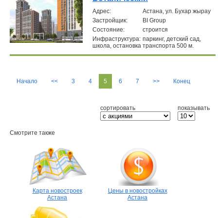
Aдрес:
Астана, ул. Бухар жырау
Застройщик:
BI Group
Состояние:
строится
Инфраструктура:
паркинг, детский сад,
школа, остановка транспорта 500 м.
Начало
<<
3
4
5
6
7
>>
Конец
сортировать
показывать
Смотрите также
Карта новостроек
Цены в новостройках
Астана
Астана