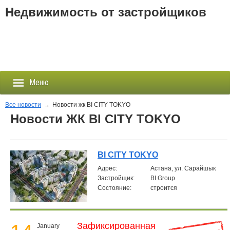
Недвижимость от застройщиков
Меню
Все новости
→
Новости жк BI CITY TOKYO
Новости ЖК BI CITY TOKYO
Застройщики
Новостройки
BI CITY TOKYO
Aдрес:
Астана, ул. Сарайшык
Новости
Застройщик:
BI Group
Состояние:
строится
События
Агентства
Зафиксированная
January