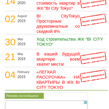
14
2020
стоимость квартир в
Объявления
ЖК "BI City Tokyo"
02
BI CityTokyo
August
Кабинет
2019
Просторные
двухкомнатные со
скидкой 9%
30
Ход строительства ЖК "BI CITY
May
2019
TOKYO"
21
В вашей будущей
May
2019
квартире всем
хватит места!
04
«ЛЕГКАЯ
February
2019
РАССРОЧКА» НА
КВАРТИРЫ В ЖК BI
CITY TOKYO
Реклама застройщиков