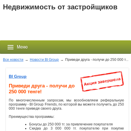
Недвижимость от застройщиков
Меню
Все новости
→
Новости BI Group
→
Приведи друга - получи до 250 000 т...
Застройщики
BI Group
Приведи друга - получи до
Новостройки
250 000 тенге!
По многочисленным запросам, мы возобновляем реферальную
Новости
программу - BI Group Friends, по которой вы можете получить до 250
000 тенге приведя своего друга.⠀
События
Преимущества программы:
Бонусы до 250 000 тг. за привлечение покупателя
Агентства
Скидка до 3 000 000 тг. покупателю при покупке