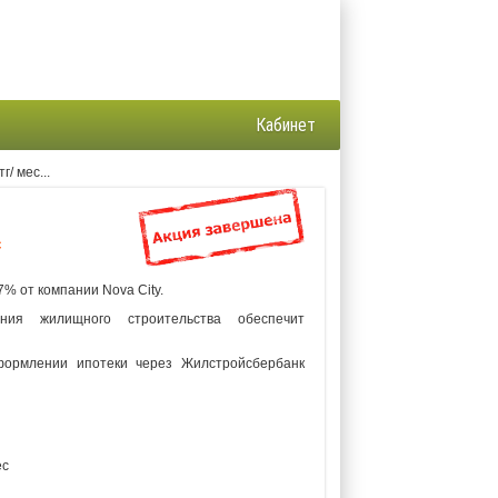
Кабинет
г/ мес...
с
7% от компании Nova City.
ния жилищного строительства обеспечит
формлении ипотеки через Жилстройсбербанк
ес