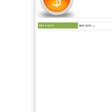
Мы в сети
все сети →