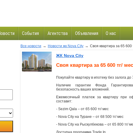
Новости
События
Агентства
Объявления
О нас
Все новости
→
Новости жк Nova Сity
→
Своя квартира за 65 600 т
и
ЖК Nova Сity
Своя квартира за 65 600 тг/ ме
Покупайте квартиру в ипотеку без залога до 
Наличие гарантии Фонда Гарантирова
безопасность ваших вложений.
Ежемесячный платеж за квартиру при о
составит:
- Sezim Qala – от 65 600 тг/ мес
- Nova City на Туране – от 68 500 тг/ мес
- Nova City на Рыскулбекова – от 65 800 тг/ м
Доступна программа Trade In.