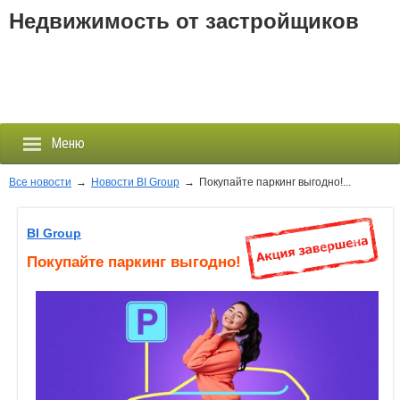
Недвижимость от застройщиков
Меню
Все новости
→
Новости BI Group
→
Покупайте паркинг выгодно!...
Застройщики
BI Group
Покупайте паркинг выгодно!
Новостройки
Новости
События
Агентства