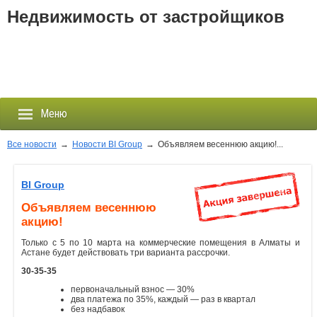
Недвижимость от застройщиков
Меню
Все новости
→
Новости BI Group
→
Объявляем весеннюю акцию!...
Застройщики
BI Group
Объявляем весеннюю
Новостройки
акцию!
Только с 5 по 10 марта на коммерческие помещения в Алматы и
Новости
Астане будет действовать три варианта рассрочки.
30-35-35
События
первоначальный взнос — 30%
два платежа по 35%, каждый — раз в квартал
Агентства
без надбавок