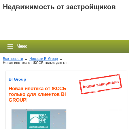
Недвижимость от застройщиков
Меню
Все новости
→
Новости BI Group
→
Новая ипотека от ЖССБ только для кл...
Застройщики
BI Group
Новостройки
Новая ипотека от ЖССБ
только для клиентов BI
Новости
GROUP!
События
Агентства