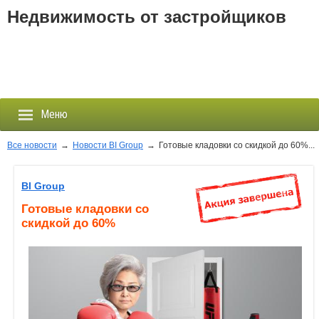
Недвижимость от застройщиков
Меню
Все новости
→
Новости BI Group
→
Готовые кладовки со скидкой до 60%...
Застройщики
BI Group
Готовые кладовки со
Новостройки
скидкой до 60%
Новости
События
Агентства