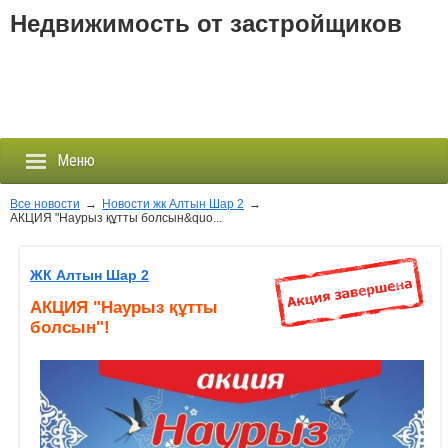
Недвижимость от застройщиков
Меню
Все новости
→
Новости жк Алтын Шар 2
→
АКЦИЯ "Наурыз құтты болсын&quo...
Застройщики
ЖК Алтын Шар 2
Новостройки
АКЦИЯ "Наурыз құтты
болсын"!
Новости
События
Агентства