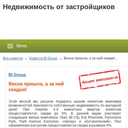
Недвижимость от застройщиков
Меню
Все новости
→
Новости BI Group
→
Весна пришла, а за ней скидки!...
Застройщики
BI Group
Весна пришла, а за ней
Новостройки
скидки!
Новости
Этой весной мы решили подарить нашим клиентам максимум
возможностей приобрести собственную недвижимость по выгодной
цене! При покупке 3-4 комнатных квартир клиентам
События
предоставляется скидка до 8%. В данной акции участвуют
следующие жилые комплексы: Alan, BI City, Esil Riverside, Panorama
Park, Park Avenue Exclusive, «Арнау» и «Ботанический». При
Агентства
оформлении рассрочки предоставляется скидка в размере 4%.