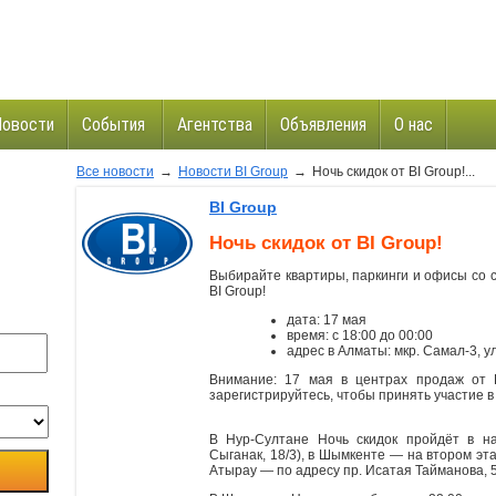
Новости
События
Агентства
Объявления
О нас
Все новости
→
Новости BI Group
→
Ночь скидок от BI Group!...
и
BI Group
Ночь скидок от BI Group!
Выбирайте квартиры, паркинги и офисы со с
BI Group!
дата: 17 мая
время: с 18:00 до 00:00
адрес в Алматы: мкр. Самал-3, у
Внимание: 17 мая в центрах продаж от 
зарегистрируйтесь, чтобы принять участие в
В Нур-Султане Ночь скидок пройдёт в на
Сыганак, 18/3), в Шымкенте — на втором эта
Атырау — по адресу пр. Исатая Тайманова, 