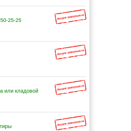
 50-25-25
га или кладовой
ртиры