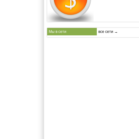
Мы в сети
все сети →