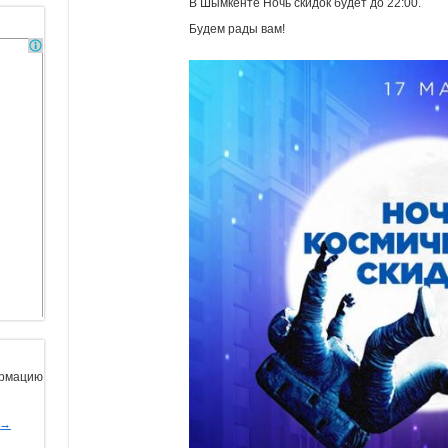
В Шымкенте Ночь скидок будет до 22:00.
Будем рады вам!
ормацию
ы→