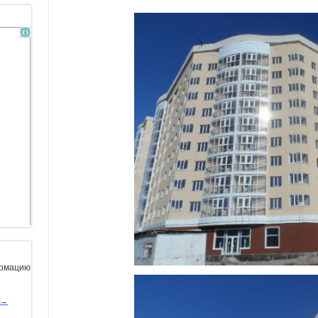
ормацию
ы→