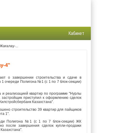
Кабинет
Жағалау-...
у-4"
ают о завершении строительства и сдаче в
 1 очереди Полигона №1 (с 1 по 7 блок-секции)
а и реализацией квартир по программе "Нурлы
", застройщик приступил к оформлению сделок
Жилстройсбербанк Казахстана".
ершено строительство 39 квартир для пайщиков
та 1".
еди Полигона №1 (с 1 по 7 блок-секции) ЖК
ьно после завершения сделок купли-продажи
Казахстана".