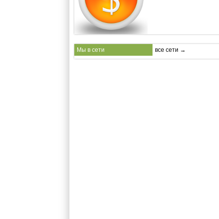
Мы в сети
все сети →