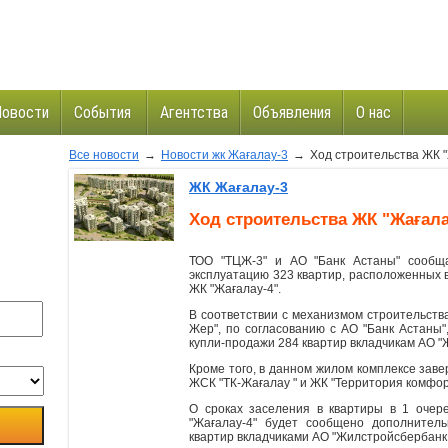
Новости
События
Агентства
Объявления
О нас
Все новости
→
Новости жк Жағалау-3
→
Ход строительства ЖК "
и
ЖК Жағалау-3
Ход строительства ЖК "Жағала
ТОО "ТЦЖ-3" и АО "Банк Астаны" сообщ
эксплуатацию 323 квартир, расположенных в
ЖК "Жағалау-4".
В соответствии с механизмом строительств
Жер", по согласованию с АО "Банк Астаны
купли-продажи 284 квартир вкладчикам АО "
Кроме того, в данном жилом комплексе зав
ЖСК "ТК-Жағалау " и ЖК "Территория комфор
О сроках заселения в квартиры в 1 очер
"Жағалау-4" будет сообщено дополнител
квартир вкладчиками АО "Жилстройсбербанк 