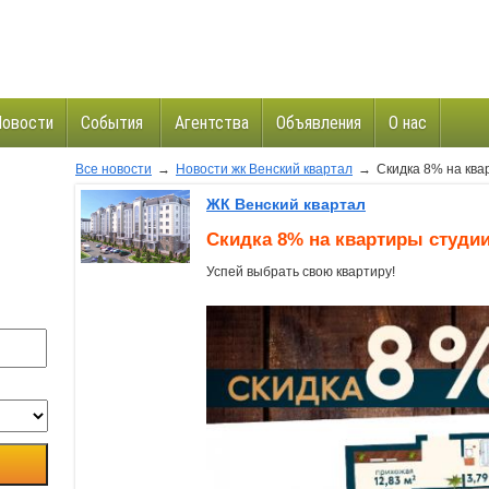
Новости
События
Агентства
Объявления
О нас
Все новости
→
Новости жк Венский квартал
→
Скидка 8% на квар
и
ЖК Венский квартал
Скидка 8% на квартиры студии
Успей выбрать свою квартиру!