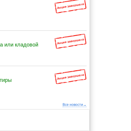
га или кладовой
ртиры
Все новости→