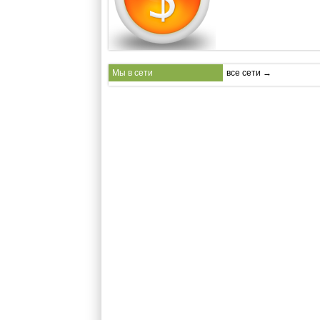
Мы в сети
все сети →