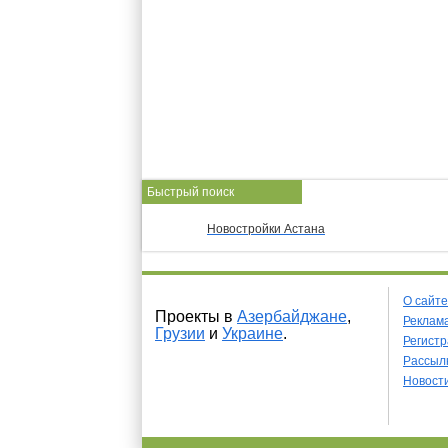
Быстрый поиск
Новостройки Астана
О сайте
Проекты в
Азербайджане
,
Реклама
Грузии
и
Украине
.
Регист
Рассыл
Новост