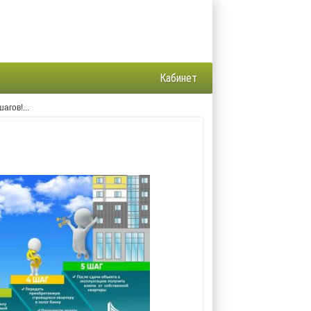
Кабинет
агов!...