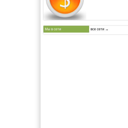
Мы в сети
все сети →