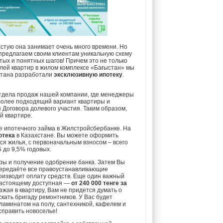
астую она занимает очень много времени. Но
предлагаем своим клиентам уникальную схему
тых и понятных шагов! Причем это не только
елей квартир в жилом комплексе «Бағыстан» мы
стана разработали
эксклюзивную ипотеку
.
отдела продаж нашей компании, где менеджеры
более подходящий вариант квартиры и
 Договора долевого участия. Таким образом,
й квартире.
ие ипотечного займа в Жилстройсбербанке. На
отека
в Казахстане. Вы можете оформить
ся жилья, с первоначальным взносом – всего
5 до 9,5% годовых.
ры и получение одобрение банка. Затем Вы
 передаёте все правоустанавливающие
оизводит оплату средств. Еще один важный
-настоящему доступная —
от 240 000 тенге за
езжая в квартиру, Вам не придется думать о
скать бригаду ремонтников. У Вас будет
 ламинатом на полу, сантехникой, кафелем и
справить новоселье!