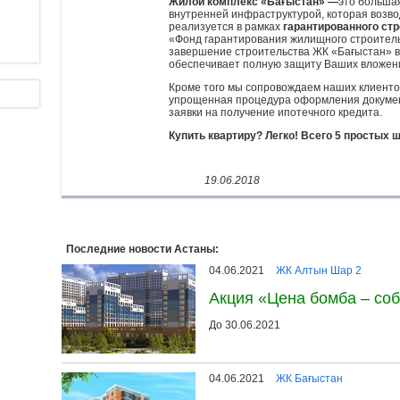
Жилой комплекс «Бағыстан» —
это большая
внутренней инфраструктурой, которая возво
реализуется в рамках
гарантированного стр
«Фонд гарантирования жилищного строитель
завершение строительства ЖК «Бағыстан» в
обеспечивает полную защиту Ваших вложений
Кроме того мы сопровождаем наших клиентов
упрощенная процедура оформления докумен
заявки на получение ипотечного кредита.
Купить квартиру? Легко! Всего 5 простых 
19.06.2018
Последние новости Астаны:
04.06.2021
ЖК Алтын Шар 2
Акция «Цена бомба – соб
До 30.06.2021
04.06.2021
ЖК Бағыстан