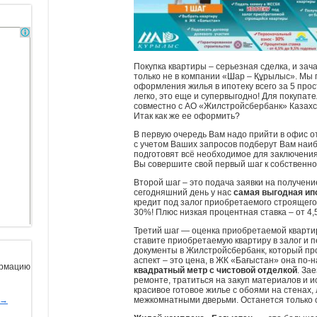
Покупка квартиры – серьезная сделка, и зач
только не в компании «Шар – Құрылыс». Мы 
оформления жилья в ипотеку всего за 5 прос
легко, это еще и супервыгодно! Для покупат
совместно с АО «Жилстройсбербанк» Казах
Итак как же ее оформить?
В первую очередь Вам надо прийти в офис 
с учетом Ваших запросов подберут Вам наи
подготовят всё необходимое для заключения
Вы совершите свой первый шаг к собственно
Второй шаг – это подача заявки на получен
сегодняшний день у нас
самая выгодная ип
кредит под залог приобретаемого строящего
30%! Плюс низкая процентная ставка – от 4,
Третий шаг — оценка приобретаемой кварти
ставите приобретаемую квартиру в залог и
документы в Жилстройсбербанк, который пр
аспект – это цена, в ЖК «Бағыстан» она по
ормацию
квадратный метр с чистовой отделкой
. За
ремонте, тратиться на закуп материалов и и
красивое готовое жилье с обоями на стенах,
межкомнатными дверьми. Останется только 
ы→