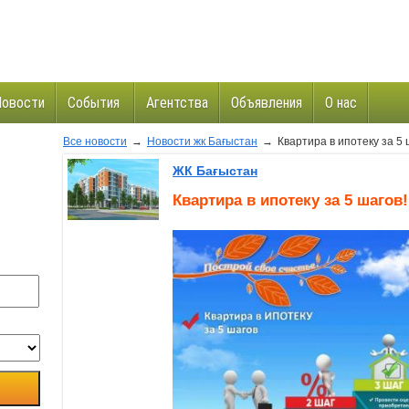
Новости
События
Агентства
Объявления
О нас
Все новости
→
Новости жк Бағыстан
→
Квартира в ипотеку за 5 ш
и
ЖК Бағыстан
Квартира в ипотеку за 5 шагов!