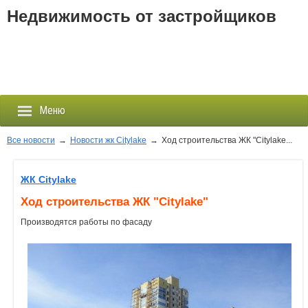
Недвижимость от застройщиков
Меню
Все новости
→
Новости жк Citylake
→
Ход строительства ЖК "Citylake...
Застройщики
ЖК Citylake
Ход строительства ЖК "Citylake"
Новостройки
Производятся работы по фасаду
Новости
События
Агентства