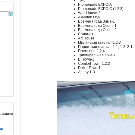
7я-5
Promenade EXPO-A
Promenade EXPO-C (1,2,3)
Well House-2
Акбулак Таун
Времена года Зима-1
Времена года Осень-1
Времена года Осень-2
Саламат
Art House
Миланский квартал-1,2,3
Парижский квартал-1-1, 1-2, 2-1, 
Премьера-1,2,4
Триумфальная арка-1
BI Town-1
Comfort Town-1,2,3
Delxe Town-1
Арнау 1-3-1
ормацию
ы→