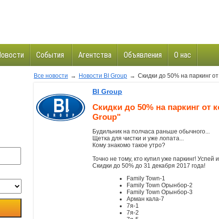
Новости
События
Агентства
Объявления
О нас
Все новости
→
Новости BI Group
→
Скидки до 50% на паркинг от 
и
BI Group
Скидки до 50% на паркинг от 
Group"
Будильник на полчаса раньше обычного...
Щетка для чистки и уже лопата...
Кому знакомо такое утро?
Точно не тому, кто купил уже паркинг! Успей и
Скидки до 50% до 31 декабря 2017 года!
Family Town-1
Family Town Орынбор-2
Family Town Орынбор-3
Арман кала-7
7я-1
7я-2