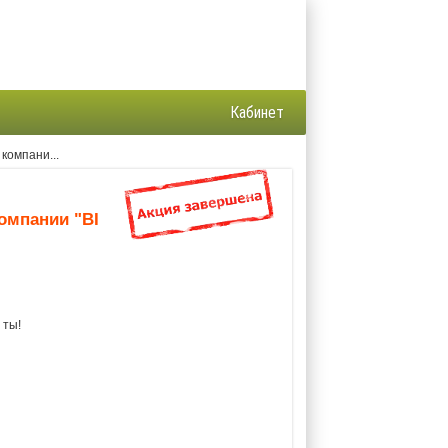
Кабинет
компани...
компании "BI
 ты!