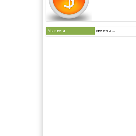
Мы в сети
все сети →