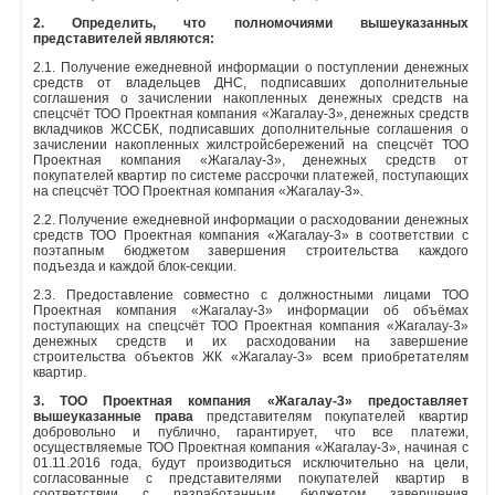
2. Определить, что полномочиями вышеуказанных
представителей являются:
2.1. Получение ежедневной информации о поступлении денежных
средств от владельцев ДНС, подписавших дополнительные
соглашения о зачислении накопленных денежных средств на
спецсчёт ТОО Проектная компания «Жагалау-3», денежных средств
вкладчиков ЖССБК, подписавших дополнительные соглашения о
зачислении накопленных жилстройсбережений на спецсчёт ТОО
Проектная компания «Жагалау-3», денежных средств от
покупателей квартир по системе рассрочки платежей, поступающих
на спецсчёт ТОО Проектная компания «Жагалау-3».
2.2. Получение ежедневной информации о расходовании денежных
средств ТОО Проектная компания «Жагалау-3» в соответствии с
поэтапным бюджетом завершения строительства каждого
подъезда и каждой блок-секции.
2.3. Предоставление совместно с должностными лицами ТОО
Проектная компания «Жагалау-3» информации об объёмах
поступающих на спецсчёт ТОО Проектная компания «Жагалау-3»
денежных средств и их расходовании на завершение
строительства объектов ЖК «Жагалау-3» всем приобретателям
квартир.
3. ТОО Проектная компания «Жагалау-3» предоставляет
вышеуказанные права
представителям покупателей квартир
добровольно и публично, гарантирует, что все платежи,
осуществляемые ТОО Проектная компания «Жагалау-3», начиная с
01.11.2016 года, будут производиться исключительно на цели,
согласованные с представителями покупателей квартир в
соответствии с разработанным бюджетом завершения