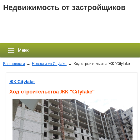
Недвижимость от застройщиков
Меню
Все новости
→
Новости жк Citylake
→
Ход строительства ЖК "Citylake...
Застройщики
ЖК Citylake
Ход строительства ЖК "Citylake"
Новостройки
Новости
События
Агентства