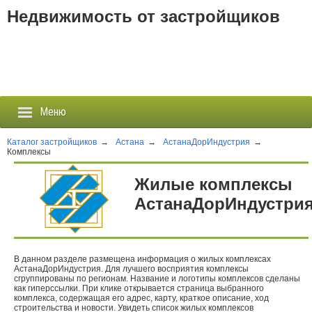
Недвижимость от застройщиков
Меню
Каталог застройщиков
→
Астана
→
АстанаДорИндустрия
→
Комплексы
Застройщики
Жилые комплексы
АстанаДорИндустри
Новостройки
Новости
В данном разделе размещена информация о жилых комплексах
АстанаДорИндустрия. Для лучшего восприятия комплексы
События
сгруппированы по регионам. Название и логотипы комплексов сделаны
как гиперссылки. При клике открывается страница выбранного
комплекса, содержащая его адрес, карту, краткое описание, ход
Агентства
строительства и новости. Увидеть список жилых комплексов