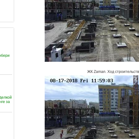
обери
ЖК Zaman
.
Ход строительств
тделкой
нге за