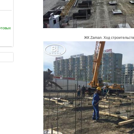
отовых
ЖК Zaman
.
Ход строительств