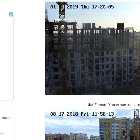
ЖК Zaman
.
Ход строительств
ормацию
ы→