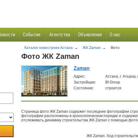
Новости
События
Агентства
Объявления
О нас
Каталог новостроек Астана
→
ЖК Zaman
→
Фото
и
Фото ЖК Zaman
Zaman
Aдрес:
Астана, г. Атырау,
Застройщик:
BI Group
Состояние:
строится
Страница фото ЖК Zaman содержит последние фотографии строи
фотографии расположены в хронологическом порядке и содержат
отслеживать динамику строительства ЖК Zaman с помощью фото
ЖК Zaman
.
Ход строительств