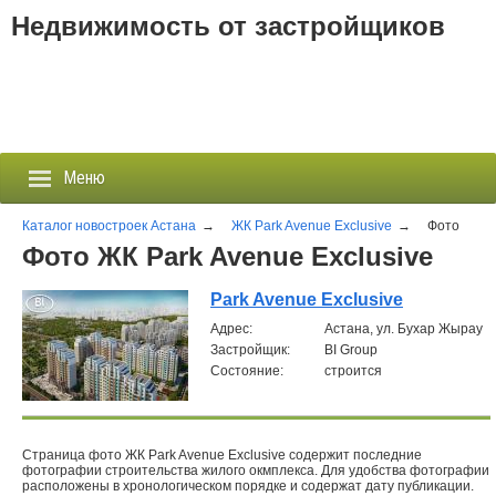
Недвижимость от застройщиков
Меню
Каталог новостроек Астана
→
ЖК Park Avenue Exclusive
→
Фото
Фото ЖК Park Avenue Exclusive
Застройщики
Park Avenue Exclusive
Aдрес:
Астана, ул. Бухар Жырау
Новостройки
Застройщик:
BI Group
Состояние:
строится
Новости
События
Страница фото ЖК Park Avenue Exclusive содержит последние
фотографии строительства жилого окмплекса. Для удобства фотографии
Агентства
расположены в хронологическом порядке и содержат дату публикации.