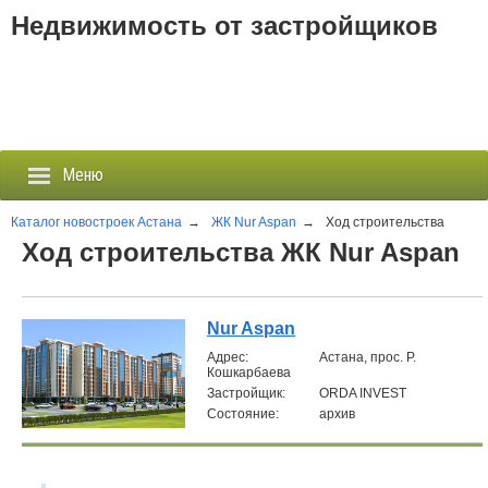
Недвижимость от застройщиков
Меню
Каталог новостроек Астана
→
ЖК Nur Aspan
→
Ход строительства
Ход строительства ЖК Nur Aspan
Застройщики
Новостройки
Nur Aspan
Aдрес:
Астана, прос. Р.
Кошкарбаева
Новости
Застройщик:
ORDA INVEST
Состояние:
архив
События
Агентства