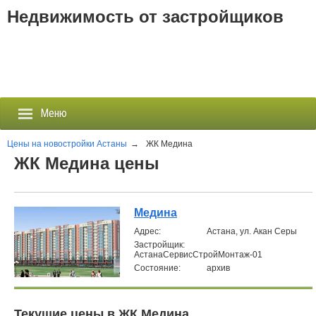
Недвижимость от застройщиков
Меню
Цены на новостройки Астаны
→
ЖК Медина
ЖК Медина цены
Застройщики
Новостройки
Медина
Aдрес:
Астана, ул. Акан Серы
Новости
Застройщик:
АстанаСервисСтройМонтаж-01
Состояние:
архив
События
Агентства
Текущие цены в ЖК Медина