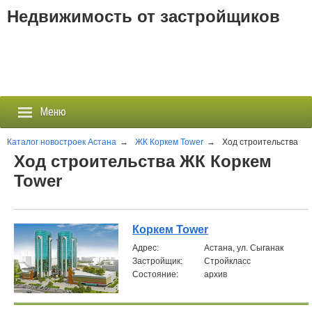
Недвижимость от застройщиков
Меню
Каталог новостроек Астана
→
ЖК Коркем Tower
→
Ход строительства
Ход строительства ЖК Коркем
Застройщики
Tower
Новостройки
Коркем Tower
Новости
Aдрес:
Астана, ул. Сыганак
Застройщик:
Стройкласс
События
Состояние:
архив
Агентства