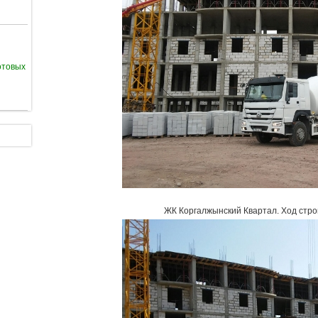
отовых
ЖК Коргалжынский Квартал
.
Ход стро