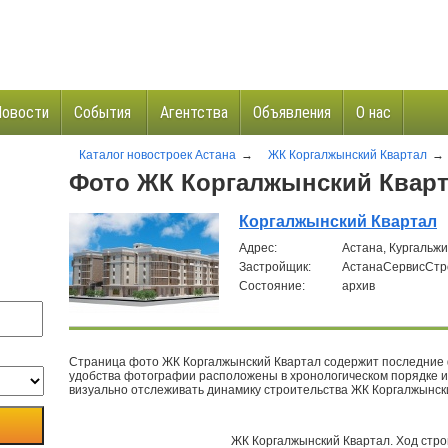
Новости
События
Агентства
Объявления
О нас
Каталог новостроек Астана
→
ЖК Коргалжынский Квартал
→
и
Фото ЖК Коргалжынский Квар
Коргалжынский Квартал
Aдрес:
Астана, Кургальж
Застройщик:
АстанаСервисСтр
Состояние:
архив
Страница фото ЖК Коргалжынский Квартал содержит последние 
удобства фотографии расположены в хронологическом порядке и
визуально отслеживать динамику строительства ЖК Коргалжынс
ЖК Коргалжынский Квартал
.
Ход стро