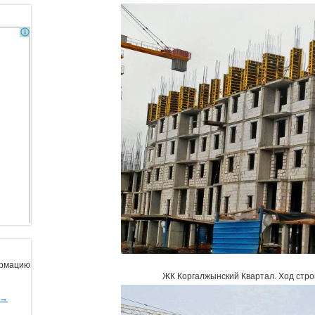
ормацию
ЖК Коргалжынский Квартал
.
Ход стро
ы→