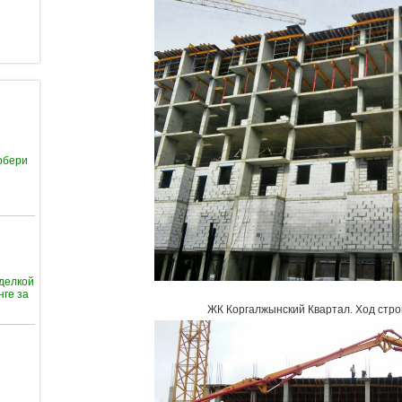
обери
тделкой
нге за
ЖК Коргалжынский Квартал
.
Ход стро