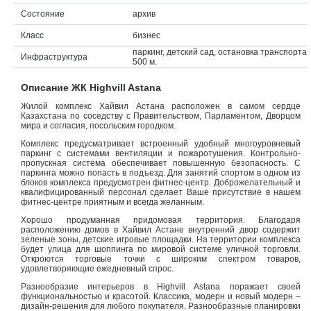
Состояние
архив
Объявления
Класс
бизнес
Кабинет
паркинг, детский сад, остановка транспорта
Инфраструктура
500 м.
Описание ЖК Highvill Astana
Жилой комплекс Хайвил Астана расположен в самом сердце
Казахстана по соседству с Правительством, Парламентом, Дворцом
мира и согласия, посольским городком.
Комплекс предусматривает встроенный удобный многоуровневый
паркинг с системами вентиляции и пожаротушения. Контрольно-
пропускная система обеспечивает повышенную безопасность. С
паркинга можно попасть в подъезд. Для занятий спортом в одном из
блоков комплекса предусмотрен фитнес-центр. Доброжелательный и
квалифицированный персонал сделает Ваше присутствие в нашем
фитнес-центре приятным и всегда желанным.
Хорошо продуманная придомовая территория. Благодаря
расположению домов в Хайвил Астане внутренний двор содержит
зеленые зоны, детские игровые площадки. На территории комплекса
будет улица для шоппинга по мировой системе уличной торговли.
Откроются торговые точки с широким спектром товаров,
удовлетворяющие ежедневный спрос.
Разнообразие интерьеров в Highvill Astana поражает своей
функциональностью и красотой. Классика, модерн и новый модерн –
дизайн-решения для любого покупателя. Разнообразные планировки