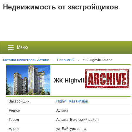
Недвижимость от застройщиков
Меню
Каталог новостроек Астана
→
Есильский
→
ЖК Highvill Astana
Застройщики
ЖК Highvill Astana
Новостройки
Новости
Застройщик
Highvill Kazakhstan
Регион
Астана
События
Город
Астана, Есильский район
Агентства
Адрес
ул. Байтурсынова