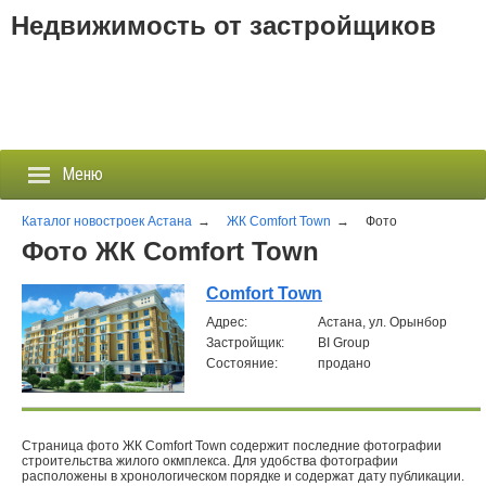
Недвижимость от застройщиков
Меню
Каталог новостроек Астана
→
ЖК Comfort Town
→
Фото
Фото ЖК Comfort Town
Застройщики
Comfort Town
Aдрес:
Астана, ул. Орынбор
Новостройки
Застройщик:
BI Group
Состояние:
продано
Новости
События
Страница фото ЖК Comfort Town содержит последние фотографии
строительства жилого окмплекса. Для удобства фотографии
Агентства
расположены в хронологическом порядке и содержат дату публикации.