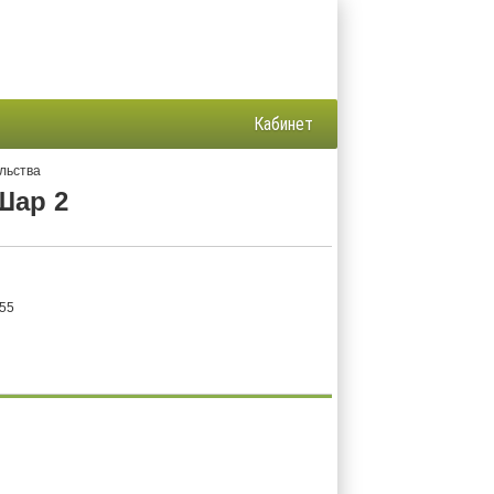
Кабинет
льства
Шар 2
 55