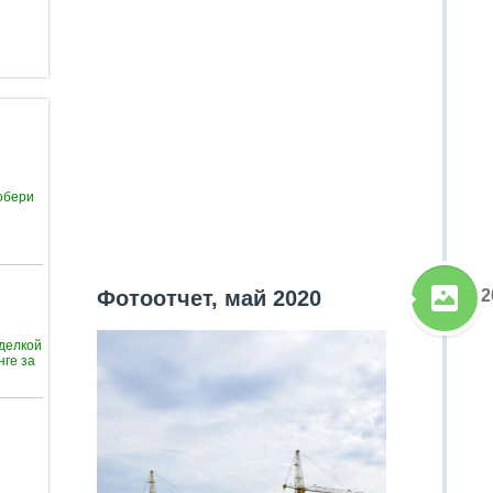
обери
2
Фотоотчет, май 2020
тделкой
нге за