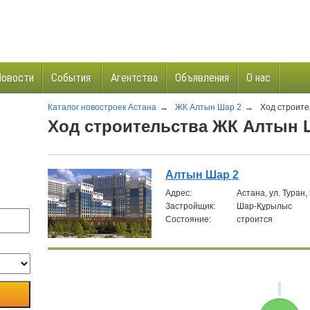
Новости
События
Агентства
Объявления
О нас
Каталог новостроек Астана
→
ЖК Алтын Шар 2
→
Ход строите
и
Ход строительства ЖК Алтын 
Алтын Шар 2
Aдрес:
Астана, ул. Туран,
Застройщик:
Шар-Құрылыс
Состояние:
строится