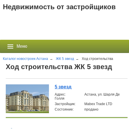
Недвижимость от застройщиков
Меню
Каталог новостроек Астана
→
ЖК 5 звезд
→
Ход строительства
Ход строительства ЖК 5 звезд
Застройщики
Новостройки
5 звезд
Aдрес:
Астана, ул. Шарля Де
Голля
Новости
Застройщик:
Mabex Trade LTD
Состояние:
продано
События
Агентства