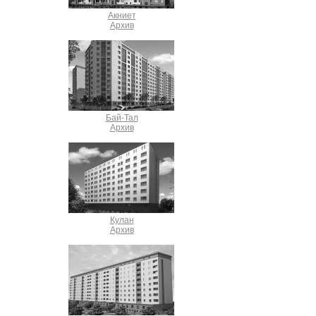
Акниет
Архив
Бай-Тал
Архив
Кулан
Архив