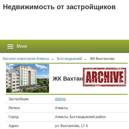
Недвижимость от застройщиков
Меню
Каталог новостроек Алматы
→
Бостандыкский
→
ЖК Вахтангово
Застройщики
ЖК Вахтангово
Новостройки
Новости
Застройщик
Alshyn
Регион
Алматы
События
Город
Алматы, Бостандыкский район
Агентства
Адрес
ул. Вахтангова, 17 б