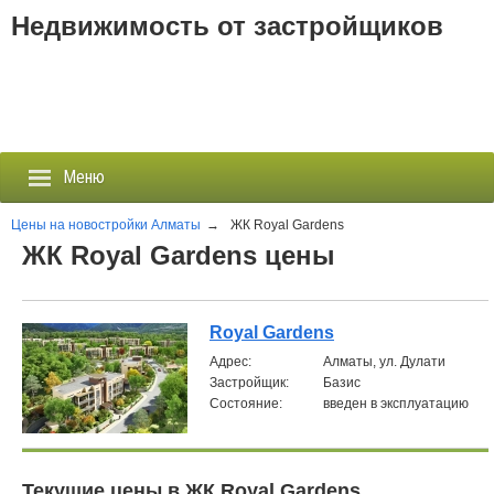
Недвижимость от застройщиков
Меню
Цены на новостройки Алматы
→
ЖК Royal Gardens
ЖК Royal Gardens цены
Застройщики
Новостройки
Royal Gardens
Aдрес:
Алматы, ул. Дулати
Новости
Застройщик:
Базис
Состояние:
введен в эксплуатацию
События
Агентства
Текущие цены в ЖК Royal Gardens