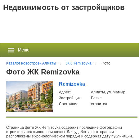
Недвижимость от застройщиков
Меню
Каталог новостроек Алматы
→
ЖК Remizovka
→
Фото
Фото ЖК Remizovka
Застройщики
Remizovka
Aдрес:
Алматы, ул. Мамыр
Новостройки
Застройщик:
Базис
Состояние:
строится
Новости
События
Страница фото ЖК Remizovka содержит последние фотографии
строительства жилого окмплекса. Для удобства фотографии
Агентства
расположены в хронологическом порядке и содержат дату публикации.