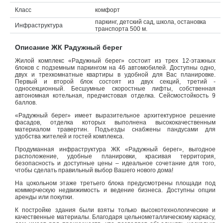
Класс
комфорт
Объявления
паркинг, детский сад, школа, остановка
Инфраструктура
транспорта 500 м.
Кабинет
Описание ЖК Радужный берег
Жилой комплекс «Радужный берег» состоит из трех 12-этажных
блоков с подземным паркингом на 46 автомобилей. Доступны одно,
двух и трехкомнатные квартиры в удобной для Вас планировке.
Первый и второй блок состоят из двух секций, третий -
односекционный. Бесшумные скоростные лифты, собственная
автономная котельная, предчистовая отделка. Сейсмостойкость 9
баллов.
«Радужный берег» имеет выразительное архитектурное решение
фасадов, отделка которых выполнена высококачественным
материалом травертин. Подъезды снабжены пандусами для
удобства жителей и гостей комплекса.
Продуманная инфраструктура ЖК «Радужный берег», выгодное
расположение, удобные планировки, красивая территория,
безопасность и доступные цены – идеальное сочетание для того,
чтобы сделать правильный выбор Вашего нового дома!
На цокольном этаже третьего блока предусмотрены площади под
коммерческую недвижимость и ведение бизнеса. Доступны опции
аренды или покупки.
К постройке здания были взяты только высокотехнологические и
качественные материалы. Благодаря цельнометаллическому каркасу,