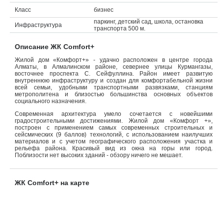
Класс
бизнес
Объявления
паркинг, детский сад, школа, остановка
Инфраструктура
транспорта 500 м.
Кабинет
Описание ЖК Comfort+
Жилой дом «Комфорт+» - удачно расположен в центре города
Алматы, в Алмалинском районе, севернее улицы Курмангазы,
восточнее проспекта С. Сейфуллина. Район имеет развитую
внутреннюю инфраструктуру и создан для комфортабельной жизни
всей семьи, удобными транспортными развязками, станциям
метрополитена и близостью большинства основных объектов
социального назначения.
Современная архитектура умело сочетается с новейшими
градостроительными достижениями. Жилой дом «Комфорт +»,
построен с применением самых современных строительных и
сейсмических (9 баллов) технологий, с использованием наилучших
материалов и с учетом географического расположения участка и
рельефа района. Красивый вид из окна на горы или город.
Поблизости нет высоких зданий - обзору ничего не мешает.
ЖК Comfort+ на карте