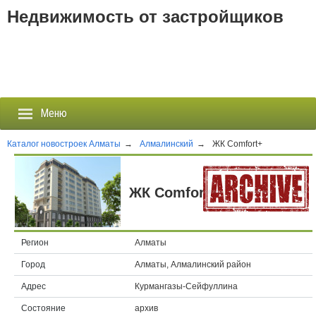
Недвижимость от застройщиков
Меню
Каталог новостроек Алматы
→
Алмалинский
→
ЖК Comfort+
Застройщики
ЖК Comfort+
Новостройки
Новости
Регион
Алматы
Город
Алматы, Алмалинский район
События
Адрес
Курмангазы-Сейфуллина
Агентства
Состояние
архив