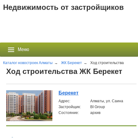
Недвижимость от застройщиков
Меню
Каталог новостроек Алматы
→
ЖК Берекет
→
Ход строительства
Ход строительства ЖК Берекет
Застройщики
Новостройки
Берекет
Aдрес:
Алматы, ул. Саина
Новости
Застройщик:
BI Group
Состояние:
архив
События
Агентства