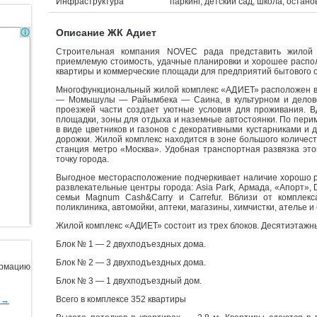
Инфраструктура
паркинг, детский сад, школа, остано
Описание ЖК Адиет
Строительная компания NOVEC рада представить жилой 
приемлемую стоимость, удачные планировки и хорошее распо
квартиры и коммерческие площади для предприятий бытового о
Многофункциональный жилой комплекс «АДИЕТ» расположен в м
— Момышулы — Райымбека — Саина, в культурном и деловом
проезжей части создает уютные условия для проживания. В
площадки, зоны для отдыха и наземные автостоянки. По пери
в виде цветников и газонов с декоративными кустарниками и
дорожки. Жилой комплекс находится в зоне большого количест
станция метро «Москва». Удобная транспортная развязка это
точку города.
Выгодное месторасположение подчеркивает наличие хорошо р
развлекательные центры города: Asia Park, Армада, «Апорт», 
семьи Magnum Сash&Сarry и Carrefur. Вблизи от комплекс
поликлиника, автомойки, аптеки, магазины, химчистки, ателье и
Жилой комплекс «АДИЕТ» состоит из трех блоков. Десятиэтажны
Блок № 1 — 2 двухподъездных дома.
Блок № 2 — 3 двухподъездных дома.
ормацию
Блок № 3 — 1 двухподъездный дом.
Всего в комплексе 352 квартиры
ы→