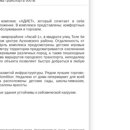
вка транспорта 500 м.
комплекс «АДИЕТ», который сочетает в себе
ложение. В комплексе представлены: комфортные
бслуживания и торговли.
икрорайоне «Аксай-1», в квадрате улиц Толе би
 центре Ауэзовского района. Отдаленность от
доль комплекса предусмотрены детские игровые
метру территории предусматривается озеленение
 деревьями различных пород, а также пешеходные
ва маршрутов городского транспорта, неподалеку
го объекта позволяет быстро добраться в любую
азвитой инфраструктуры. Рядом лучшие торгово-
Domillion. Недалеко от дома гипермаркет для всей
а расположены детские сады, школы-гимназии,
 салоны красоты.
е здания устойчивы к сейсмической нагрузке.