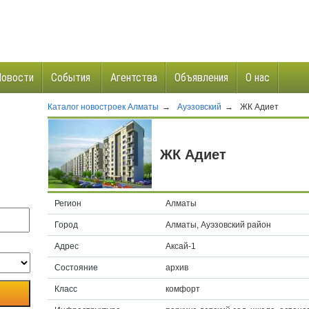
Новости
События
Агентства
Объявления
О нас
Каталог новостроек Алматы
→
Ауэзовский
→
ЖК Адиет
и
ЖК Адиет
Регион
Алматы
Город
Алматы, Ауэзовский район
Адрес
Аксай-1
Состояние
архив
Класс
комфорт