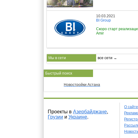
10.03.2021
BI Group
Скоро старт реализац
Amir
Мы в сети
все сети →
Быстрый поиск
Новостройки Астана
О сайте
Проекты в
Азербайджане
,
Реклама
Грузии
и
Украине
.
Регист
Рассыл
Новост