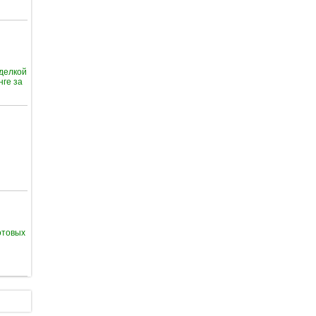
тделкой
нге за
отовых