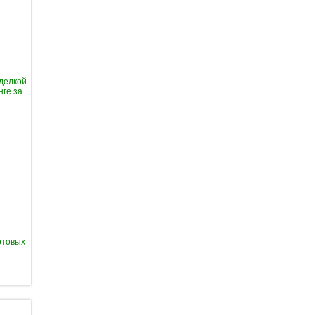
тделкой
нге за
отовых