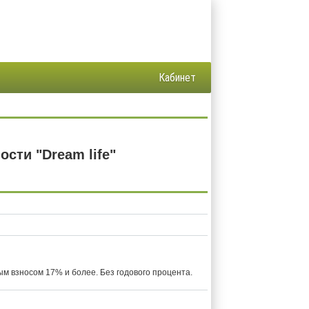
Кабинет
сти "Dream life"
ым взносом 17% и более. Без годового процента.